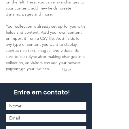
on the left. Here, you can make changes to 
your content, add new fields, create 
dynamic pages and more.
Your collection is already set up for you with 
fields and content. Add your own content 
or import it from a CSV file. Add fields for 
any type of content you want to display, 
such as rich text, images, and videos. Be 
sure to click Sync after making changes in a 
collection, so visitors can see your newest 
content on your live site. 
Previous
Next
Entre em contato!