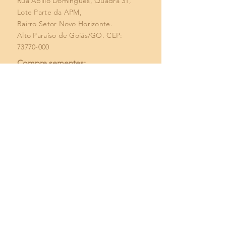
Rua Abílio Domingues, Quadra 31,
Lote Parte da APM,
Bairro Setor Novo Horizonte.
Alto Paraíso de Goiás/GO. CEP:
73770-000
Compre sementes:
(61) 99161-2427
cerradodepe@gmail.com
Todas as reclamações, juntamente com uma
sugestão de resposta, serão compartilhadas com o
IEB (Equipe de Implementação Regional) e a
Diretoria de Subvenções do CEPF dentro de 15 dias.
Caso o/a requerente não esteja satisfeito/a com a
resposta, poderá encaminhar a reclamação
diretamente ao IEB pelo e-mail
cepfcerrado@iieb.org.br
ou no site
https://cepfcerrado.iieb.org.br/contato/
. Se ainda
assim não estiver satisfeito/a, poderá enviar a
reclamação por meio da linha direta de ética da