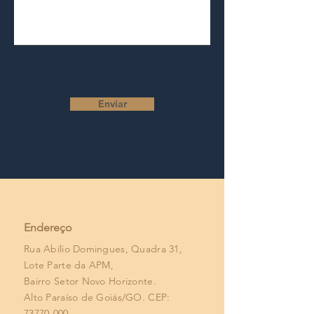
Enviar
Endereço
Rua Abílio Domingues, Quadra 31,
Lote Parte da APM,
Bairro Setor Novo Horizonte.
Alto Paraíso de Goiás/GO. CEP:
73770-000